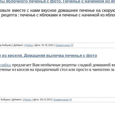
ты яблочного печенья с фото. Печенье с начинкой из я
овьте вместе с нами вкусное домашнее печенье на скорую
 рецепта : печенье с яблоками и печенье с начинкой из ябло
а Бойцова
|
Добавил:
l@dinka
|
Дата:
31.01.2014
|
Комментарии (0)
е из киселя. Домашняя выпечка печенья с фото
зяйка
предлагает Вам необычные рецепты сладкой домашней вы
еченье из киселя на праздничный стол или просто к чаепитию з
 Бойцова
|
Добавил:
l@dinka
|
Дата:
29.12.2013
|
Комментарии (0)