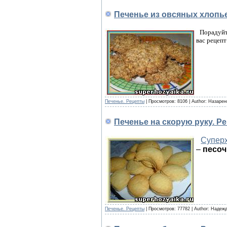
Печенье из овсяных хлопье
Порадуйте
вас рецепт
Печенье. Рецепты
|
Просмотров:
8106
|
Author:
Назарен
Печенье на скорую руку. Р
Супер
–
песоч
Печенье. Рецепты
|
Просмотров:
77782
|
Author:
Надежд