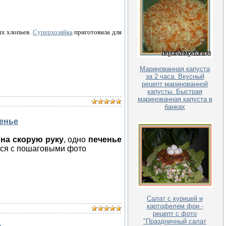
ых хлопьев.
Суперхозяйка
приготовила для
Маринованная капуста
за 2 часа. Вкусный
рецепт маринованной
капусты. Быстрая
маринованная капуста в
банках
ченье
 на скорую руку
, одно
печенье
ся с пошаговыми фото
Салат с курицей и
картофелем фри -
рецепт с фото
"Праздничный салат