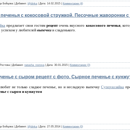
а Бойцова
|
Добавил:
l@dinka
|
Дата:
14.02.2015
|
Комментарии (4)
 печенья с кокосовой стружкой. Песочные жаворонки с
йка
предлагает свои гостям
рецепт
очень вкусного
кокосового печенья
, кот
я успехом у любителей
выпечки
и сладенького.
Ростова
|
Добавил:
natasha_rostova
|
Дата:
30.01.2015
|
Комментарии (3)
еченье с сыром рецепт с фото. Сырное печенье с кунж
любит не только сладкое печенье, но и несладкую выпечку
Суперхозяйка
пре
нье с сыром и кунжутом
а Бойцова
|
Добавил:
l@dinka
|
Дата:
27.05.2014
|
Комментарии (0)