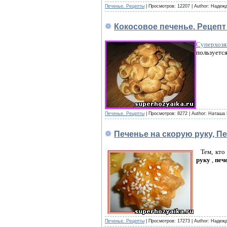
Печенье. Рецепты
|
Просмотров:
12207
|
Author:
Надежд
Кокосовое печенье. Рецепт
Суперхозя
пользуетс
Печенье. Рецепты
|
Просмотров:
8272
|
Author:
Наташа 
Печенье на скорую руку, П
Тем, кто 
руку
,
пече
Печенье. Рецепты
|
Просмотров:
17273
|
Author:
Надежд