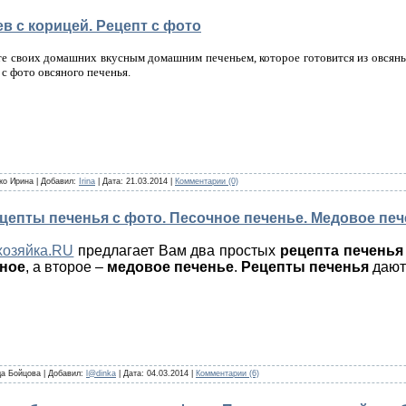
в с корицей. Рецепт с фото
 своих домашних вкусным домашним печеньем, которое готовится из овсян
 с фото овсяного печенья.
ко Ирина
|
Добавил:
Irina
|
Дата:
21.03.2014
|
Комментарии (0)
ецепты печенья с фото. Песочное печенье. Медовое пе
хозяйка.RU
предлагает Вам два простых
рецепта печенья
ное
, а второе –
медовое печенье
.
Рецепты печенья
дают
а Бойцова
|
Добавил:
l@dinka
|
Дата:
04.03.2014
|
Комментарии (6)