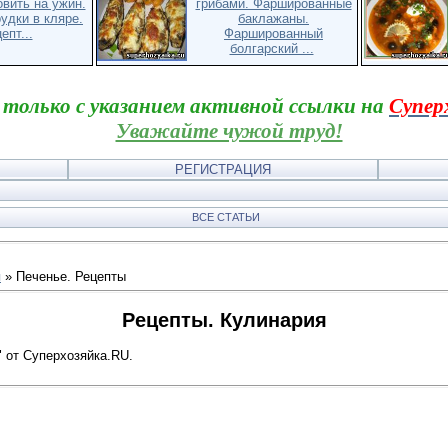
овить на ужин.
грибами. Фаршированные
удки в кляре.
баклажаны.
епт...
Фаршированный
болгарский ...
 только с указанием активной ссылки на
Супер
Уважайте чужой труд!
РЕГИСТРАЦИЯ
ВСЕ СТАТЬИ
я
» Печенье. Рецепты
Рецепты. Кулинария
" от Суперхозяйка.RU.