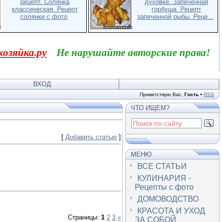
рецепт. Солянка
духовке. Запеченная
классическая. Рецепт
горбуша. Рецепт
солянки с фото
запеченной рыбы. Реце...
хозяйка.ру
Не нарушайте авторские права!
ВХОД
Приветствую Вас
,
Гость
•
RSS
ЧТО ИЩЕМ?
[
Добавить статью
]
МЕНЮ
ВСЕ СТАТЬИ
КУЛИНАРИЯ -
Рецепты с фото
ДОМОВОДСТВО
КРАСОТА И УХОД
Страницы:
1
2
3
»
ЗА СОБОЙ