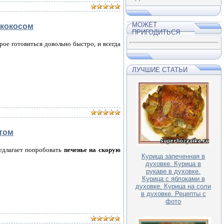
МОЖЕТ
 кокосом
ПРИГОДИТЬСЯ
орое готовиться довольно быстро, и всегда
ЛУЧШИЕ СТАТЬИ
утом
длагает попробовать
печенье на скорую
Курица запеченная в
духовке. Курица в
рукаве в духовке.
Курица с яблоками в
духовке. Курица на соли
в духовке. Рецепты с
фото