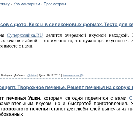
тингу
·
Комментариям
·
Просмотрам
ксов с фото. Кексы в силиконовых формах. Тесто для к
дня
Суперхозяйка.RU
делится очередной вкусной находкой. 
х кексов с айвой – это именно то, что нужно для вкусного ча
я вместе с нами
.
 Бойцова
|
Добавил:
l@dinka
|
Дата:
19.12.2016
|
Комментарии (0)
рецепт. Творожное печенье. Рецепт печенья на скорую 
пт печенья Ушки
, которым сегодня поделится с вами
С
замечательным вкусом, но и быстротой приготовления. 
 творожного печенья
станет для любителей выпечки из т
ебованных