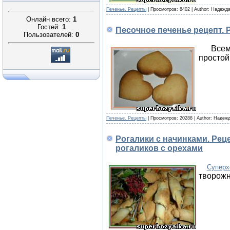
Печенье. Рецепты
|
Просмотров:
8402
|
Author:
Надежда
Онлайн всего:
1
Гостей:
1
Песочное печенье рецепт. 
Пользователей:
0
Все
просто
Печенье. Рецепты
|
Просмотров:
20288
|
Author:
Надежд
Рогалики с начинками. Реце
рогаликов с орехами
Суперх
творожн