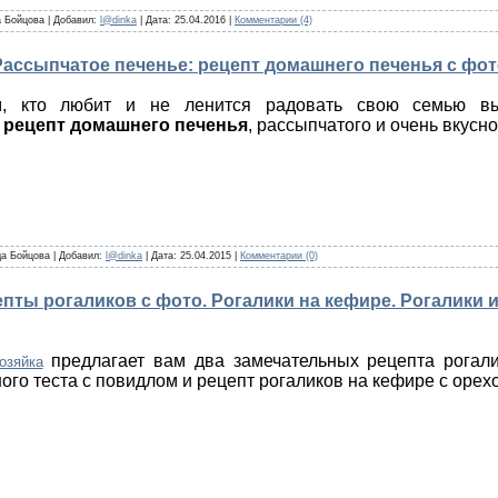
 Бойцова
|
Добавил:
l@dinka
|
Дата:
25.04.2016
|
Комментарии (4)
Рассыпчатое печенье: рецепт домашнего печенья с фо
м, кто любит и не ленится радовать свою семью в
й
рецепт домашнего печенья
, рассыпчатого и очень вкусно
а Бойцова
|
Добавил:
l@dinka
|
Дата:
25.04.2015
|
Комментарии (0)
пты рогаликов с фото. Рогалики на кефире. Рогалики и
предлагает вам два замечательных рецепта рогали
озяйка
ого теста с повидлом и рецепт рогаликов на кефире с орех