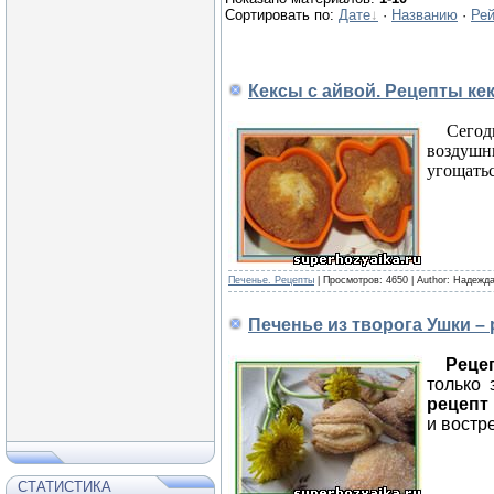
Сортировать по:
Дате
·
Названию
·
Рей
Кексы с айвой. Рецепты ке
Сего
воздушны
угощатьс
Печенье. Рецепты
|
Просмотров:
4650
|
Author:
Надежда
Печенье из творога Ушки – 
Реце
только 
рецепт
и востр
СТАТИСТИКА