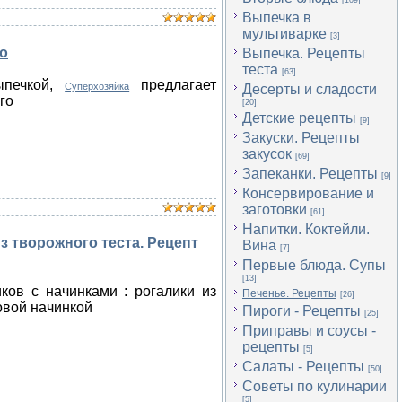
[109]
Выпечка в
мультиварке
[3]
то
Выпечка. Рецепты
теста
[63]
ыпечкой,
предлагает
Суперхозяйка
Десерты и сладости
го
[20]
Детские рецепты
[9]
Закуски. Рецепты
закусок
[69]
Запеканки. Рецепты
[9]
Консервирование и
заготовки
[61]
Напитки. Коктейли.
з творожного теста. Рецепт
Вина
[7]
Первые блюда. Супы
[13]
ков с начинками : рогалики из
Печенье. Рецепты
[26]
овой начинкой
Пироги - Рецепты
[25]
Приправы и соусы -
рецепты
[5]
Салаты - Рецепты
[50]
Советы по кулинарии
[5]