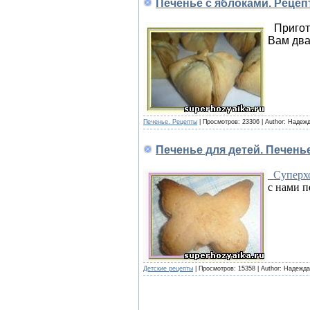
Печенье с яблоками. Рецеп
Пригот
Вам два
Печенье. Рецепты
|
Просмотров:
23306
|
Author:
Надежд
Печенье для детей. Печень
Суперхо
с нами п
Детские рецепты
|
Просмотров:
15358
|
Author:
Надежда