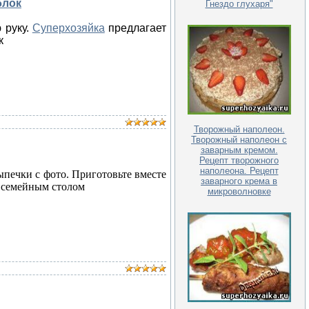
блок
Гнездо глухаря"
 руку.
Суперхозяйка
предлагает
к
Творожный наполеон.
Творожный наполеон с
заварным кремом.
Рецепт творожного
наполеона. Рецепт
печки с фото. Приготовьте вместе
заварного крема в
а семейным столом
микроволновке