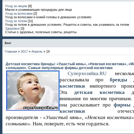
Уход за лицом
[8]
Маски и ухаживающие процедуры для лица
Уход за волосами
[2]
Уход за волосами и кожей головы в домашних условиях
Уход за телом
[11]
Уход за телом в домашних условиях. Рецепты и советы, как ухаживать за телом
Здоровье
[3]
Статьи о здоровье, полезные советы, рецепты
Блог
Главная
»
2017
»
Апрель
»
19
Детская косметика бренды: «Ушастый нянь», «Невская косметика», «М
солнышко». Самые популярные фирмы детской косметики
Суперхозяйка.RU
несколь
рассказывала про
бренды д
косметики
импортного произв
Эта
детская косметика
до
внимания по многим причинам. 
она рассказывает про
фирмы 
косметики
отечествен
производителя -
«Ушастый нянь», «Невская косметика
солнышко».
Нам, поверьте, есть чем гордиться.