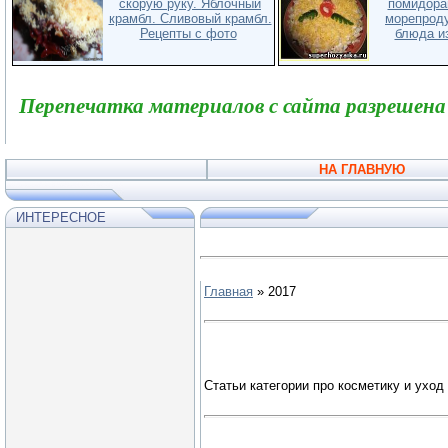
скорую руку. Яблочный
помидора
крамбл. Cливовый крамбл.
морепроду
Рецепты с фото
блюда из
Перепечатка материалов с сайта разрешена
НА ГЛАВНУЮ
ИНТЕРЕСНОЕ
Главная
»
2017
Статьи категории про косметику и уход