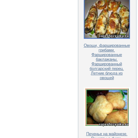
Овощи, фаршированные
грибами.
Фаршированные
баклажаны.
Фаршированный
болгарский перец.
Летние блюда из
овощей
Печенье на майонезе.