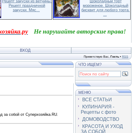
Рецепт закуски из ветчины.
Шоколадный торт
Рецепт праздничной
мороженое. Шоколадный
закуски. Мяс...
бисквит для любого торта.
...
хозяйка.ру
Не нарушайте авторские права!
ВХОД
Приветствую Вас
,
Гость
•
RSS
ЧТО ИЩЕМ?
МЕНЮ
ВСЕ СТАТЬИ
КУЛИНАРИЯ -
Рецепты с фото
од за собой от Суперхозяйка.RU.
ДОМОВОДСТВО
КРАСОТА И УХОД
ЗА СОБОЙ