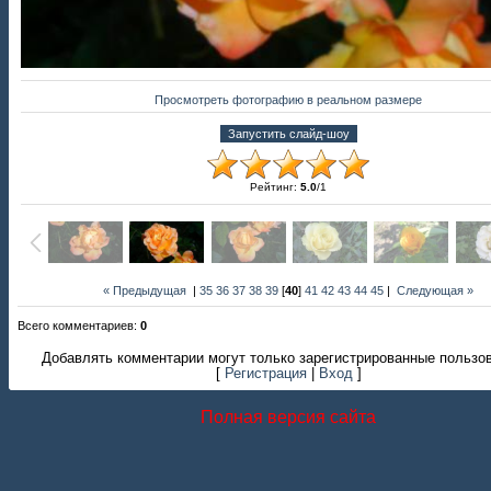
Просмотреть фотографию в реальном размере
Рейтинг
:
5.0
/
1
« Предыдущая
|
35
36
37
38
39
[
40
]
41
42
43
44
45
|
Следующая »
Всего комментариев
:
0
Добавлять комментарии могут только зарегистрированные пользо
[
Регистрация
|
Вход
]
Полная версия сайта