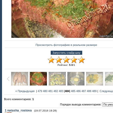
Просмотреть фотографию в реальном размере
Рейтинг
:
5.0
/
1
« Предыдущая
|
479
480
481
482
483
[
484
]
485
486
487
488
489
|
Следующа
Всего комментариев
:
1
Порядок вывода комментариев:
1
natasha_rostova
(19.07.2016 19:28)