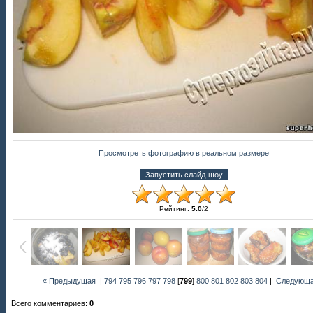
Просмотреть фотографию в реальном размере
Рейтинг
:
5.0
/
2
« Предыдущая
|
794
795
796
797
798
[
799
]
800
801
802
803
804
|
Следующа
Всего комментариев
:
0