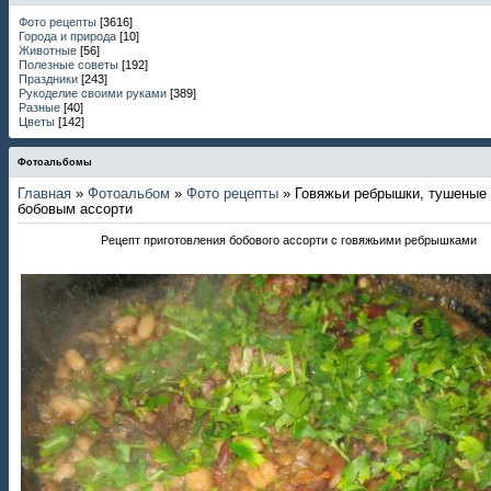
Фото рецепты
[3616]
Города и природа
[10]
Животные
[56]
Полезные советы
[192]
Праздники
[243]
Рукоделие своими руками
[389]
Разные
[40]
Цветы
[142]
Фотоальбомы
Главная
»
Фотоальбом
»
Фото рецепты
» Говяжьи ребрышки, тушеные
бобовым ассорти
Рецепт приготовления бобового ассорти с говяжьими ребрышками