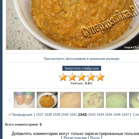
Просмотреть фотографию в реальном размере
Рейтинг
:
5.0
/
2
« Предыдущая
|
1537
1538
1539
1540
1541
[
1542
]
1543
1544
1545
1546
1547
|
Сле
Всего комментариев
:
0
Добавлять комментарии могут только зарегистрированные пользо
[
Регистрация
|
Вход
]