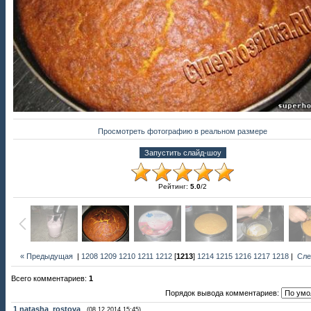
Просмотреть фотографию в реальном размере
Рейтинг
:
5.0
/
2
« Предыдущая
|
1208
1209
1210
1211
1212
[
1213
]
1214
1215
1216
1217
1218
|
Сле
Всего комментариев
:
1
Порядок вывода комментариев:
1
natasha_rostova
(08.12.2014 15:45)