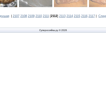
ыдущая
|
2107
2108
2109
2110
2111
[
2112
]
2113
2114
2115
2116
2117
|
След
Суперхозяйка.ру © 2026