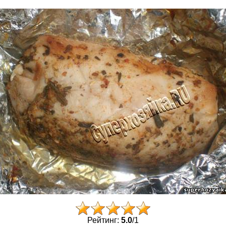
Рейтинг:
5.0
/
1