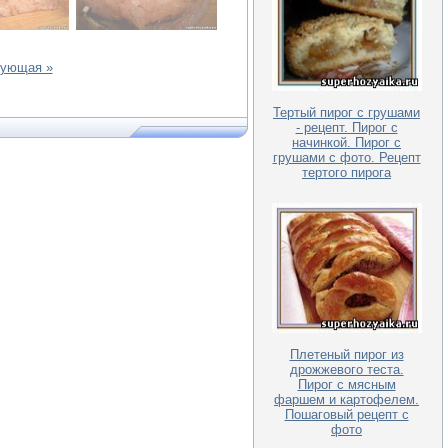
ующая »
Тертый пирог с грушами
- рецепт. Пирог с
начинкой. Пирог с
грушами с фото. Рецепт
тертого пирога
Плетеный пирог из
дрожжевого теста.
Пирог с мясным
фаршем и картофелем.
Пошаговый рецепт с
фото