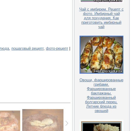
Чай с имбирем. Рецепт с
фото. Имбирный чай
для похудения. Как
приготовить имбирный
чай
блюда
,
пошаговый рецепт
,
фото-рецепт
|
Овощи, фаршированные
грибами.
Фаршированные
баклажаны.
Фаршированный
болгарский перец.
Летние блюда из
овощей