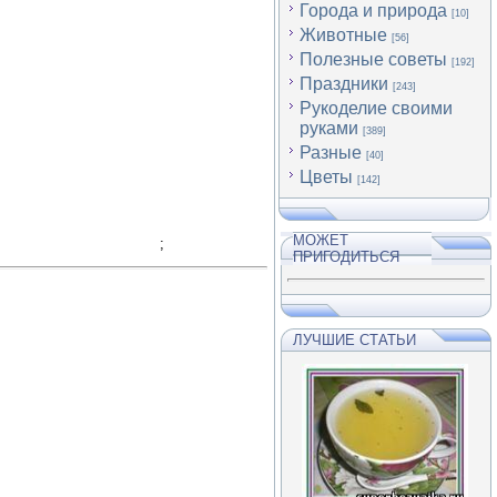
Города и природа
[10]
Животные
[56]
Полезные советы
[192]
Праздники
[243]
Рукоделие своими
руками
[389]
Разные
[40]
Цветы
[142]
МОЖЕТ
;
ПРИГОДИТЬСЯ
ЛУЧШИЕ СТАТЬИ