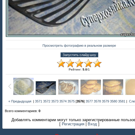
Просмотреть фотографию в реальном размере
Рейтинг
:
5.0
/
1
« Предыдущая
|
3571
3572
3573
3574
3575
[
3576
]
3577
3578
3579
3580
3581
|
Сле
Всего комментариев
:
0
Добавлять комментарии могут только зарегистрированные пользо
[
Регистрация
|
Вход
]