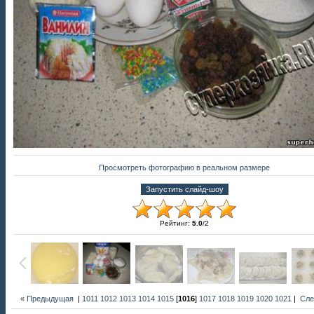
Просмотреть фотографию в реальном размере
Рейтинг
:
5.0
/
2
« Предыдущая
|
1011
1012
1013
1014
1015
[
1016
]
1017
1018
1019
1020
1021
|
Сле