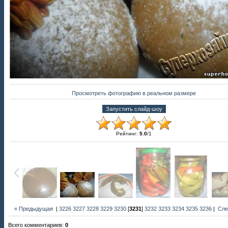
Просмотреть фотографию в реальном размере
Рейтинг
:
5.0
/
1
« Предыдущая
|
3226
3227
3228
3229
3230
[
3231
]
3232
3233
3234
3235
3236
|
Сле
Всего комментариев
:
0