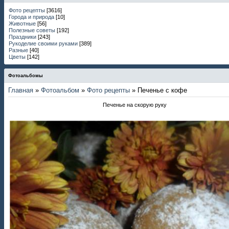
Фото рецепты
[3616]
Города и природа
[10]
Животные
[56]
Полезные советы
[192]
Праздники
[243]
Рукоделие своими руками
[389]
Разные
[40]
Цветы
[142]
Фотоальбомы
Главная
»
Фотоальбом
»
Фото рецепты
» Печенье с кофе
Печенье на скорую руку