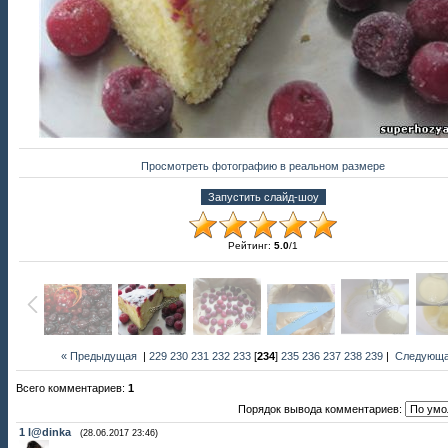
Просмотреть фотографию в реальном размере
Рейтинг
:
5.0
/
1
« Предыдущая
|
229
230
231
232
233
[
234
]
235
236
237
238
239
|
Следующа
Всего комментариев
:
1
Порядок вывода комментариев:
1
l@dinka
(28.06.2017 23:46)