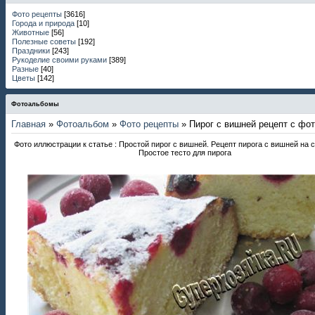
Фото рецепты
[3616]
Города и природа
[10]
Животные
[56]
Полезные советы
[192]
Праздники
[243]
Рукоделие своими руками
[389]
Разные
[40]
Цветы
[142]
Фотоальбомы
Главная
»
Фотоальбом
»
Фото рецепты
» Пирог с вишней рецепт с фо
Фото иллюстрации к статье : Простой пирог с вишней. Рецепт пирога с вишней на с
Простое тесто для пирога