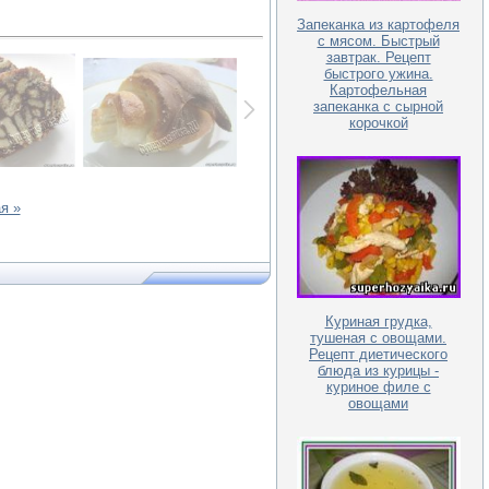
Запеканка из картофеля
с мясом. Быстрый
завтрак. Рецепт
быстрого ужина.
Картофельная
запеканка с сырной
корочкой
я »
Куриная грудка,
тушеная с овощами.
Рецепт диетического
блюда из курицы -
куриное филе с
овощами