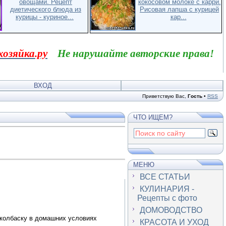
овощами. Рецепт
кокосовом молоке с карри.
диетического блюда из
Рисовая лапша с курицей
курицы - куриное...
кар...
хозяйка.ру
Не нарушайте авторские права!
ВХОД
Приветствую Вас
,
Гость
•
RSS
ЧТО ИЩЕМ?
МЕНЮ
ВСЕ СТАТЬИ
КУЛИНАРИЯ -
Рецепты с фото
ДОМОВОДСТВО
ю колбаску в домашних условиях
КРАСОТА И УХОД