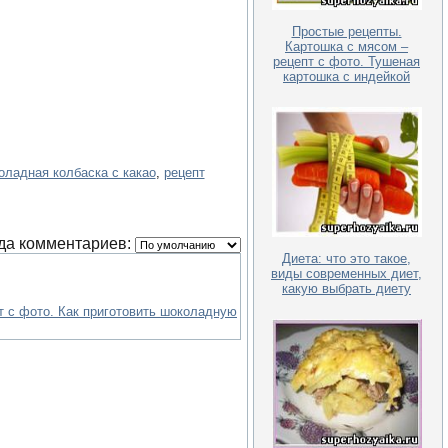
Простые рецепты.
Картошка с мясом –
рецепт с фото. Тушеная
картошка с индейкой
оладная колбаска с какао
,
рецепт
да комментариев:
Диета: что это такое,
виды современных диет,
какую выбрать диету
т с фото. Как приготовить шоколадную