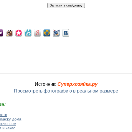
Источник:
Суперхозяйка.ру
Просмотреть фотографию в реальном размере
е:
фото
лбаску дома
 печеньем
 и какао