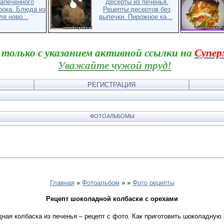
запечённого
Десерты из печенья.
рока. Блюда из
Рецепты десертов без
я ново...
выпечки. Пирожное ка...
 только с указанием активной ссылки на
Супер
Уважайте чужой труд!
РЕГИСТРАЦИЯ
ФОТОАЛЬБОМЫ
Главная
»
Фотоальбом
»
»
Фото рецепты
Рецепт шоколадной колбаски с орехами
дная колбаска из печенья – рецепт с фото. Как приготовить шоколадну