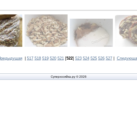
Предыдущая
|
517
518
519
520
521
[
522
]
523
524
525
526
527
|
Следующа
Суперхозяйка.ру © 2026