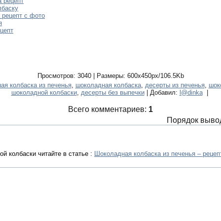
а рецепт
лбаску
 рецепт с фото
я
ецепт
Просмотров: 3040 | Размеры: 600x450px/106.5Kb
ая колбаска из печенья
,
шоколадная колбаска
,
десерты из печенья
,
шок
шоколадной колбаски
,
десерты без выпечки
| Добавил:
l@dinka
|
Всего комментариев:
1
Порядок выво
й колбаски читайте в статье :
Шоколадная колбаска из печенья – рецеп