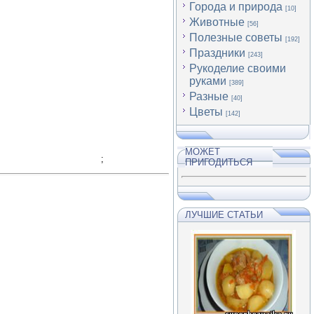
Города и природа
[10]
Животные
[56]
Полезные советы
[192]
Праздники
[243]
Рукоделие своими
руками
[389]
Разные
[40]
Цветы
[142]
МОЖЕТ
;
ПРИГОДИТЬСЯ
ЛУЧШИЕ СТАТЬИ