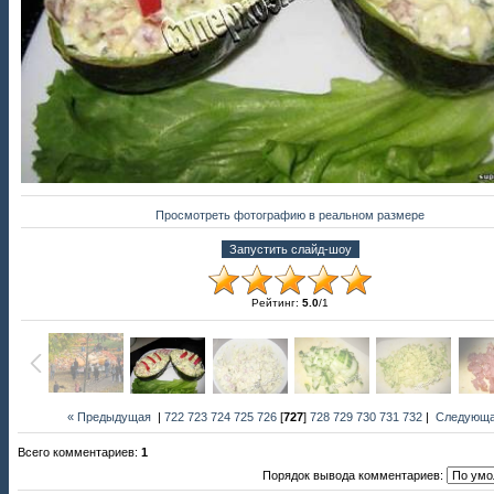
Просмотреть фотографию в реальном размере
Рейтинг
:
5.0
/
1
« Предыдущая
|
722
723
724
725
726
[
727
]
728
729
730
731
732
|
Следующа
Всего комментариев
:
1
Порядок вывода комментариев: