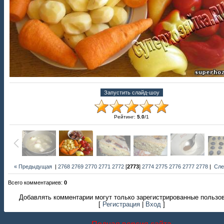
Рейтинг
:
5.0
/
1
« Предыдущая
|
2768
2769
2770
2771
2772
[
2773
]
2774
2775
2776
2777
2778
|
Сле
Всего комментариев
:
0
Добавлять комментарии могут только зарегистрированные пользо
[
Регистрация
|
Вход
]