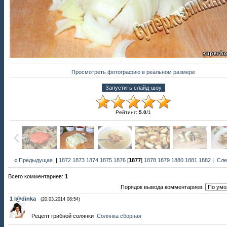
Просмотреть фотографию в реальном размере
Рейтинг
:
5.0
/
1
« Предыдущая
|
1872
1873
1874
1875
1876
[
1877
]
1878
1879
1880
1881
1882
|
Сле
Всего комментариев
:
1
Порядок вывода комментариев:
1
l@dinka
(20.03.2014 08:54)
Рецепт грибной солянки :
Солянка сборная