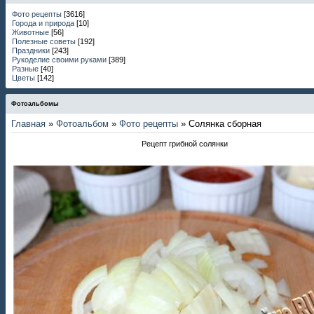
Фото рецепты
[3616]
Города и природа
[10]
Животные
[56]
Полезные советы
[192]
Праздники
[243]
Рукоделие своими руками
[389]
Разные
[40]
Цветы
[142]
Фотоальбомы
Главная
»
Фотоальбом
»
Фото рецепты
» Солянка сборная
Рецепт грибной солянки