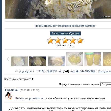
Просмотреть фотографию в реальном размере
Рейтинг
:
5.0
/
1
« Предыдущая
|
936
937
938
939
940
[
941
]
942
943
944
945
946
|
Следующа
Всего комментариев
:
1
Порядок вывода комментариев:
1
l@dinka
(23.05.2015 00:07)
Рецепт творожного теста
для яблочного рулета со сливочным маслом
Добавлять комментарии могут только зарегистрированные пользо