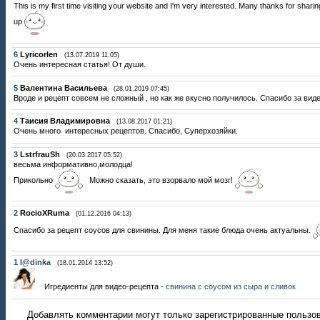
This is my first time visiting your website and I'm very interested. Many thanks for shari
up
6
Lyricorlen
(13.07.2019 11:05)
Очень интересная статья! От души.
5
Bалентина Васильева
(28.01.2019 07:45)
Вроде и рецепт совсем не сложный , но как же вкусно получилось. Спасибо за вид
4
Таисия Владимировна
(13.08.2017 01:21)
Очень много интересных рецептов. Спасибо, Суперхозяйки.
3
LstrfrauSh
(20.03.2017 05:52)
весьма информативно,молодца!
Прикольно
Можно сказать, это взорвало мой мозг!
2
RocioXRuma
(01.12.2016 04:13)
Спасибо за рецепт соусов для свинины. Для меня такие блюда очень актуальны.
1
l@dinka
(18.01.2014 13:52)
Игредиенты для видео-рецепта -
свинина с соусом из сыра и сливок
Добавлять комментарии могут только зарегистрированные пользо