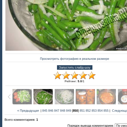
Просмотреть фотографию в реальном размере
Рейтинг
:
5.0
/
1
« Предыдущая
|
845
846
847
848
849
[
850
]
851
852
853
854
855
|
Следующа
Всего комментариев
:
1
Порядок вывода комментариев: