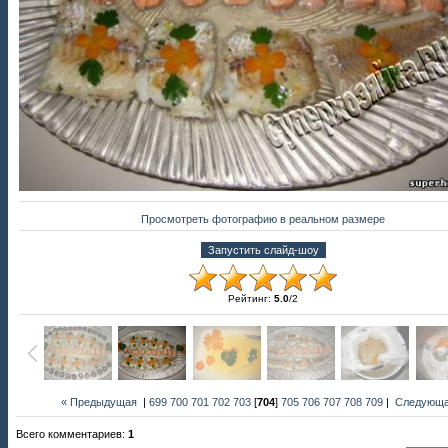
Просмотреть фотографию в реальном размере
Рейтинг
:
5.0
/
2
« Предыдущая
|
699
700
701
702
703
[
704
]
705
706
707
708
709
|
Следующа
Всего комментариев
:
1