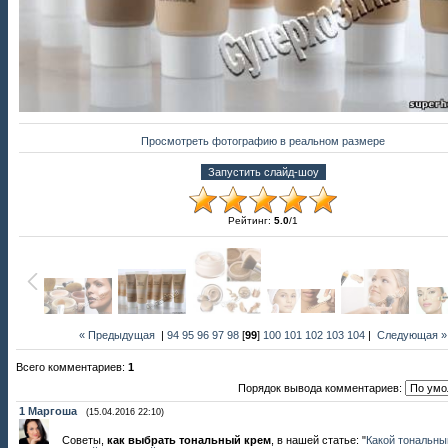
Просмотреть фотографию в реальном размере
Рейтинг
:
5.0
/
1
« Предыдущая
|
94
95
96
97
98
[
99
]
100
101
102
103
104
|
Следующая »
Всего комментариев
:
1
Порядок вывода комментариев:
1
Маргоша
(15.04.2016 22:10)
Советы,
как выбрать тональный крем
, в нашей статье: "
Какой тональны