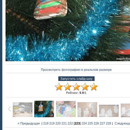
Просмотреть фотографию в реальном размере
Рейтинг
:
5.0
/
1
« Предыдущая
|
218
219
220
221
222
[
223
]
224
225
226
227
228
|
Следующа