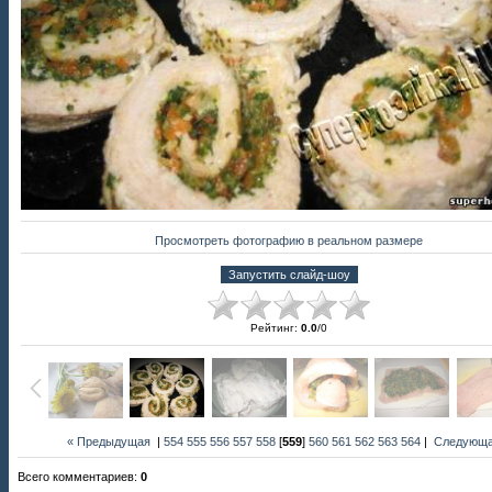
Просмотреть фотографию в реальном размере
Рейтинг
:
0.0
/
0
« Предыдущая
|
554
555
556
557
558
[
559
]
560
561
562
563
564
|
Следующа
Всего комментариев
:
0