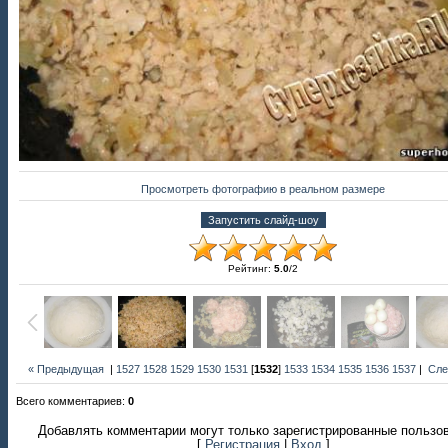
Просмотреть фотографию в реальном размере
Рейтинг
:
5.0
/
2
« Предыдущая
|
1527
1528
1529
1530
1531
[
1532
]
1533
1534
1535
1536
1537
|
Сле
Всего комментариев
:
0
Добавлять комментарии могут только зарегистрированные пользо
[
Регистрация
|
Вход
]