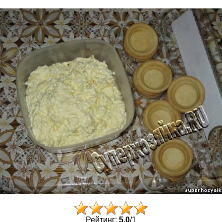
Рейтинг:
5.0
/
1