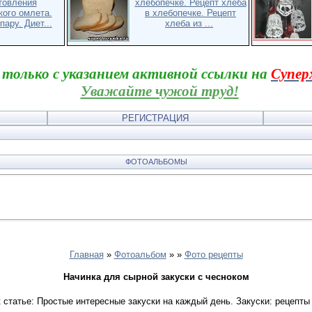
товления
хлебопечке. Рецепт хлеба
кого омлета.
в хлебопечке. Рецепт
ару. Диет...
хлеба из ...
 только с указанием активной ссылки на
Супер
Уважайте чужой труд!
РЕГИСТРАЦИЯ
ФОТОАЛЬБОМЫ
Главная
»
Фотоальбом
»
»
Фото рецепты
Начинка для сырной закуски с чесноком
статье: Простые интересные закуски на каждый день. Закуски: рецепты