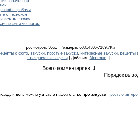
бами запеченная
бами
урицей и грибами
ите с чесноком
ливаем пленочку
майонезом и чесноком
Просмотров: 3651 | Размеры: 600x450px/109.7Kb
рецепты с фото
,
закуски
,
простые закуски
,
интересные закуски
,
рецепты 
Праздничные закуски
| Добавил:
Маргоша
|
Всего комментариев:
1
Порядок выво
а каждый день можно узнать в нашей статье
про закуски
Простые интере