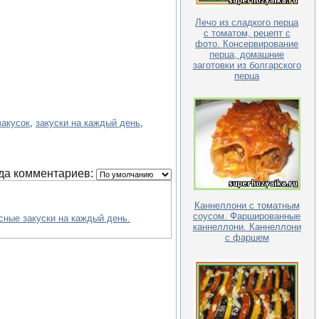
Лечо из сладкого перца
с томатом, рецепт с
фото. Консервирование
перца, домашние
заготовки из болгарского
перца
закусок
,
закуски на каждый день
,
да комментариев:
Каннеллони с томатным
соусом. Фаршированные
сные закуски на каждый день.
каннеллони. Каннеллони
с фаршем