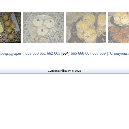
Предыдущая
|
659
660
661
662
663
[
664
]
665
666
667
668
669
|
Следующа
Суперхозяйка.ру © 2026