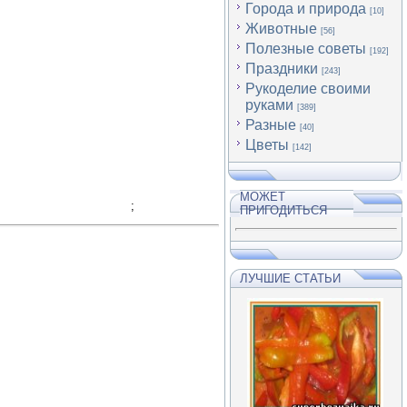
Города и природа
[10]
Животные
[56]
Полезные советы
[192]
Праздники
[243]
Рукоделие своими
руками
[389]
Разные
[40]
Цветы
[142]
МОЖЕТ
;
ПРИГОДИТЬСЯ
ЛУЧШИЕ СТАТЬИ