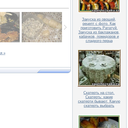
Закуска из овощей,
рецепт с фото. Как
приготовить Рататуй.
Закуска из баклажанов,
кабачков, помидоров и
сладкого перца
я »
Скатерть на стол.
Скатерть: какие
скатерти бывают. Какую
скатерть выбрать