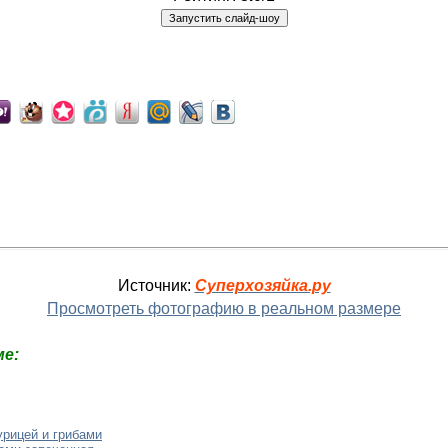
Источник:
Суперхозяйка.ру
Просмотреть фотографию в реальном размере
е:
урицей и грибами