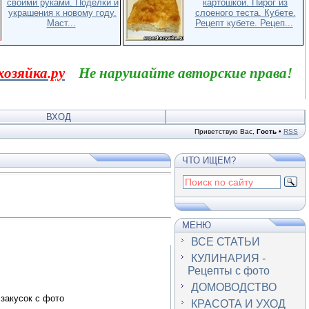
своими руками. Поделки и
картошкой. Пирог из
украшения к новому году.
слоеного теста. Кубете.
Маст...
Рецепт кубете. Рецеп...
хозяйка.ру
Не нарушайте авторские права!
ВХОД
Приветствую Вас
,
Гость
•
RSS
ЧТО ИЩЕМ?
МЕНЮ
ВСЕ СТАТЬИ
КУЛИНАРИЯ -
Рецепты с фото
ДОМОВОДСТВО
 закусок с фото
КРАСОТА И УХОД