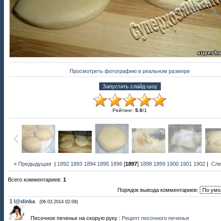
Просмотреть фотографию в реальном размере
Рейтинг
:
5.0
/
1
« Предыдущая
|
1892
1893
1894
1895
1896
[
1897
]
1898
1899
1900
1901
1902
|
Сле
Всего комментариев
:
1
Порядок вывода комментариев:
1
l@dinka
(06.03.2014 02:09)
Песочное печенье на скорую руку :
Рецепт песочного печенья