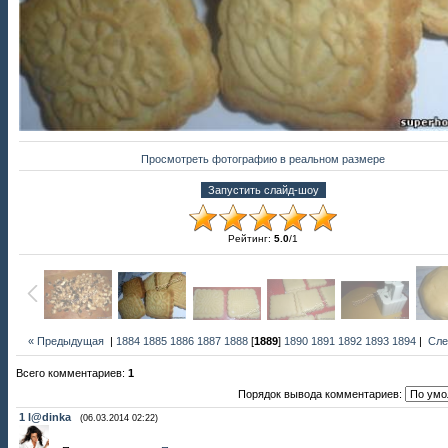
Просмотреть фотографию в реальном размере
Рейтинг
:
5.0
/
1
« Предыдущая
|
1884
1885
1886
1887
1888
[
1889
]
1890
1891
1892
1893
1894
|
Сле
Всего комментариев
:
1
Порядок вывода комментариев:
1
l@dinka
(06.03.2014 02:22)