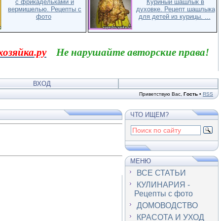
с фрикадельками и
Куриный шашлык в
вермишелью. Рецепты с
духовке. Рецепт шашлыка
фото
для детей из курицы. ...
хозяйка.ру
Не нарушайте авторские права!
ВХОД
Приветствую Вас
,
Гость
•
RSS
ЧТО ИЩЕМ?
МЕНЮ
ВСЕ СТАТЬИ
КУЛИНАРИЯ -
Рецепты с фото
ДОМОВОДСТВО
КРАСОТА И УХОД