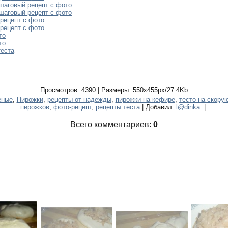
шаговый рецепт с фото
шаговый рецепт с фото
рецепт с фото
рецепт с фото
то
то
теста
Просмотров: 4390 | Размеры: 550x455px/27.4Kb
еные
,
Пирожки
,
рецепты от надежды
,
пирожки на кефире
,
тесто на скору
пирожков
,
фото-рецепт
,
рецепты теста
| Добавил:
l@dinka
|
Всего комментариев:
0