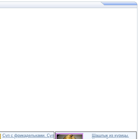
Суп с фрикадельками. Суп
Шашлык из курицы.