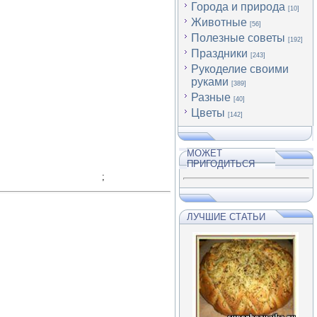
Города и природа
[10]
Животные
[56]
Полезные советы
[192]
Праздники
[243]
Рукоделие своими
руками
[389]
Разные
[40]
Цветы
[142]
МОЖЕТ
ПРИГОДИТЬСЯ
;
ЛУЧШИЕ СТАТЬИ