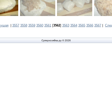
дущая
|
3557
3558
3559
3560
3561
[
3562
]
3563
3564
3565
3566
3567
|
Сле
Суперхозяйка.ру © 2026