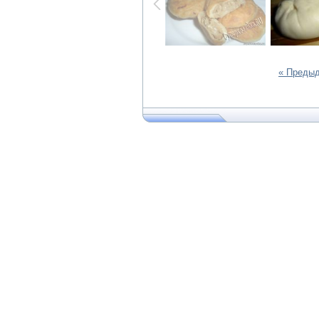
« Преды