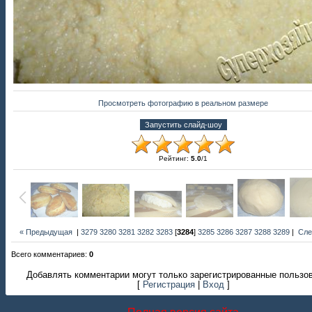
Просмотреть фотографию в реальном размере
Рейтинг
:
5.0
/
1
« Предыдущая
|
3279
3280
3281
3282
3283
[
3284
]
3285
3286
3287
3288
3289
|
Сле
Всего комментариев
:
0
Добавлять комментарии могут только зарегистрированные пользо
[
Регистрация
|
Вход
]