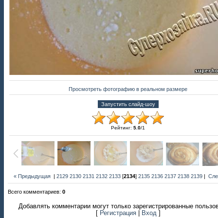
Просмотреть фотографию в реальном размере
Рейтинг
:
5.0
/
1
« Предыдущая
|
2129
2130
2131
2132
2133
[
2134
]
2135
2136
2137
2138
2139
|
Сле
Всего комментариев
:
0
Добавлять комментарии могут только зарегистрированные пользо
[
Регистрация
|
Вход
]