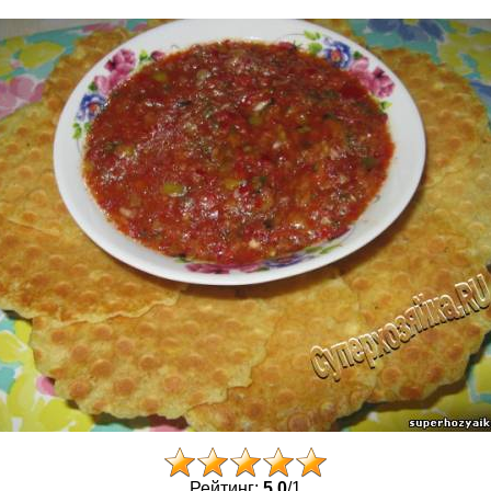
Рейтинг:
5.0
/
1