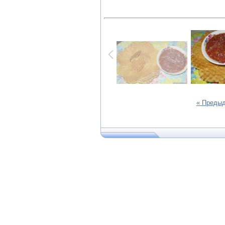
« Преды