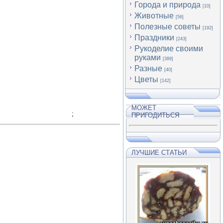
Города и природа
[10]
Животные
[56]
Полезные советы
[192]
Праздники
[243]
Рукоделие своими
руками
[389]
Разные
[40]
Цветы
[142]
МОЖЕТ
;
ПРИГОДИТЬСЯ
ЛУЧШИЕ СТАТЬИ