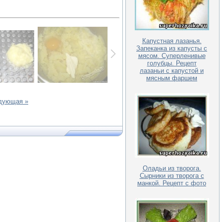
Капустная лазанья.
Запеканка из капусты с
мясом. Суперленивые
голубцы. Рецепт
лазаньи с капустой и
мясным фаршем
дующая »
Оладьи из творога.
Сырники из творога с
манкой. Рецепт с фото