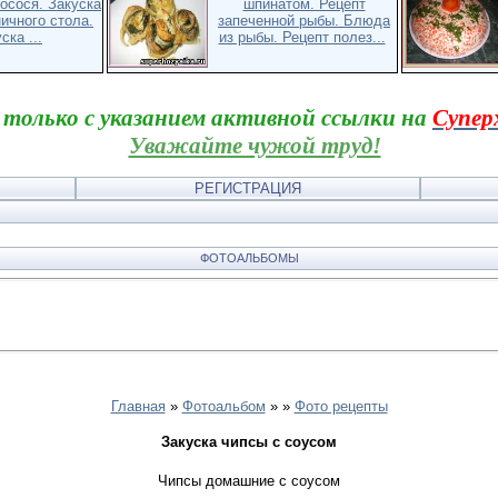
осося. Закуска
шпинатом. Рецепт
ичного стола.
запеченной рыбы. Блюда
ска ...
из рыбы. Рецепт полез...
 только с указанием активной ссылки на
Супер
Уважайте чужой труд!
РЕГИСТРАЦИЯ
ФОТОАЛЬБОМЫ
Главная
»
Фотоальбом
»
»
Фото рецепты
Закуска чипсы с соусом
Чипсы домашние с соусом