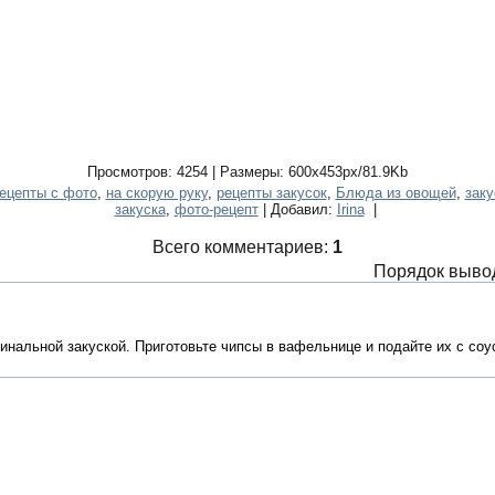
Просмотров: 4254 | Размеры: 600x453px/81.9Kb
ецепты с фото
,
на скорую руку
,
рецепты закусок
,
Блюда из овощей
,
заку
закуска
,
фото-рецепт
| Добавил:
Irina
|
Всего комментариев:
1
Порядок выво
инальной закуской. Приготовьте чипсы в вафельнице и подайте их с соус