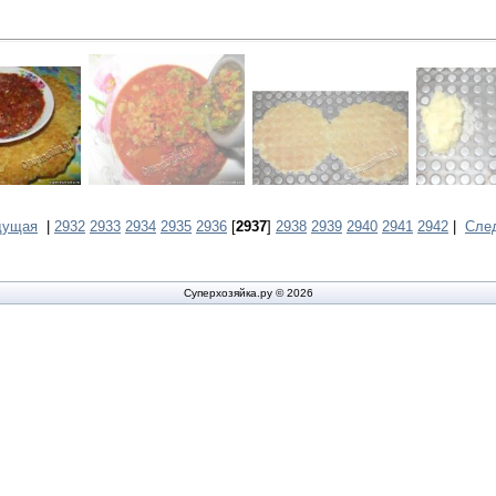
дущая
|
2932
2933
2934
2935
2936
[
2937
]
2938
2939
2940
2941
2942
|
Сле
Суперхозяйка.ру © 2026