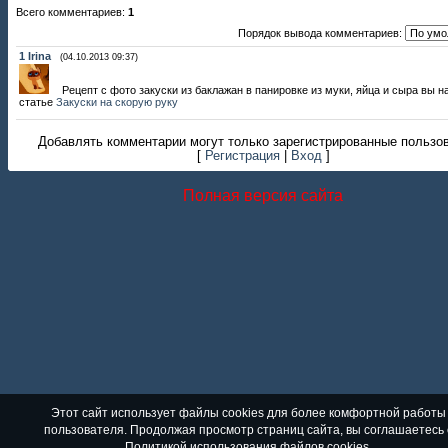
Всего комментариев
:
1
Порядок вывода комментариев:
1
Irina
(04.10.2013 09:37)
Рецепт с фото закуски из баклажан в панировке из муки, яйца и сыра вы н
статье
Закуски на скорую руку
Добавлять комментарии могут только зарегистрированные пользо
[
Регистрация
|
Вход
]
Полная версия сайта
Этот сайт использует файлы cookies для более комфортной работы
пользователя. Продолжая просмотр страниц сайта, вы соглашаетесь 
Политикой использования файлов cookies
.