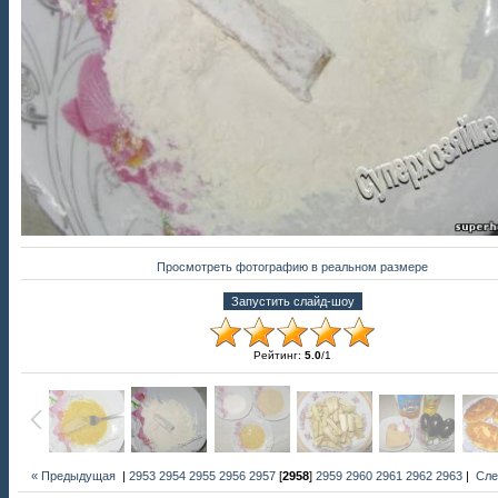
Просмотреть фотографию в реальном размере
Рейтинг
:
5.0
/
1
« Предыдущая
|
2953
2954
2955
2956
2957
[
2958
]
2959
2960
2961
2962
2963
|
Сле