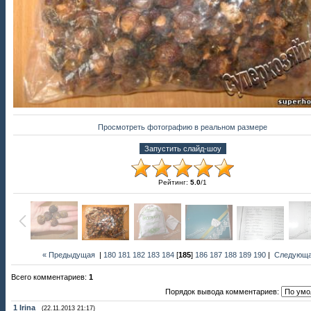
Просмотреть фотографию в реальном размере
Рейтинг
:
5.0
/
1
« Предыдущая
|
180
181
182
183
184
[
185
]
186
187
188
189
190
|
Следующа
Всего комментариев
:
1
Порядок вывода комментариев:
1
Irina
(22.11.2013 21:17)