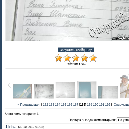
Рейтинг
:
5.0
/
1
« Предыдущая
|
182
183
184
185
186
187
[
188
]
189
190
191
192
|
Следующа
Всего комментариев
:
1
Порядок вывода комментариев:
1
Irina
(30.10.2013 01:38)