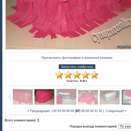
Просмотреть фотографию в реальном размере
Рейтинг
:
5.0
/
1
« Предыдущая
|
82
83
84
85
86
[
87
]
88
89
90
91
92
|
Следующая »
Всего комментариев
:
1
Порядок вывода комментариев: