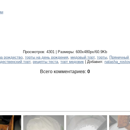
ми
Просмотров: 4301 | Размеры: 600x480px/60.9Kb
на рождество
,
торты на день рождения
,
медовый торт
,
торты
,
Пряничный
дественский торт
,
рецепты теста
,
торт медовик
| Добавил:
natasha_rosto
Всего комментариев:
0