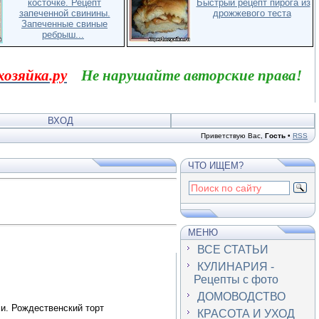
косточке. Рецепт
Быстрый рецепт пирога из
запеченной свинины.
дрожжевого теста
Запеченные свиные
ребрыш...
хозяйка.ру
Не нарушайте авторские права!
ВХОД
Приветствую Вас
,
Гость
•
RSS
ЧТО ИЩЕМ?
МЕНЮ
ВСЕ СТАТЬИ
КУЛИНАРИЯ -
Рецепты с фото
ДОМОВОДСТВО
и. Рождественский торт
КРАСОТА И УХОД