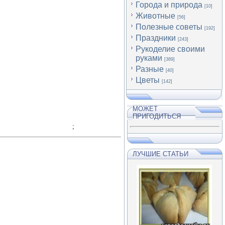
Города и природа
[10]
Животные
[56]
Полезные советы
[192]
Праздники
[243]
Рукоделие своими
руками
[389]
Разные
[40]
Цветы
[142]
МОЖЕТ
ПРИГОДИТЬСЯ
;
ЛУЧШИЕ СТАТЬИ