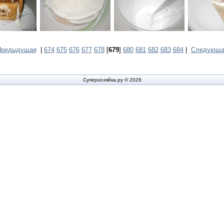
Предыдущая
|
674
675
676
677
678
[
679
]
680
681
682
683
684
|
Следующа
Суперхозяйка.ру © 2026