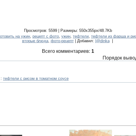
Просмотров: 5599 | Размеры: 550x355px/48.7Kb
готовить на ужин
,
рецепт с фото
,
ужин
,
тефтели
,
тефтели из фарша и ри
вторые блюда
,
фото-рецепт
| Добавил:
l@dinka
|
Всего комментариев:
1
Порядок выво
 :
тефтели с рисом в томатном соусе