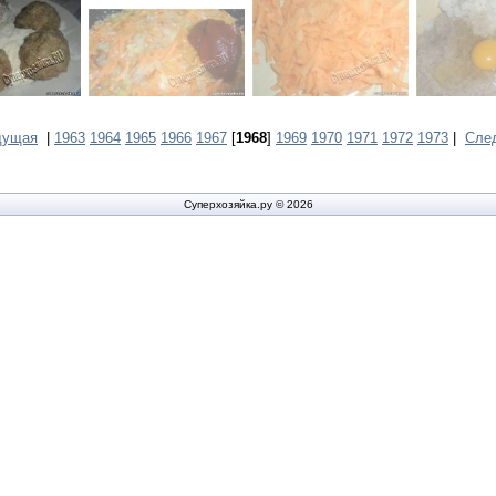
дущая
|
1963
1964
1965
1966
1967
[
1968
]
1969
1970
1971
1972
1973
|
Сле
Суперхозяйка.ру © 2026