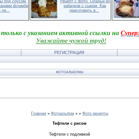
ы под соусом.
Рецепт с фото. Оладьи из
нанами фламбе
кабачков с сыром. Как
 пе...
приготовить в...
 только с указанием активной ссылки на
Супер
Уважайте чужой труд!
РЕГИСТРАЦИЯ
ФОТОАЛЬБОМЫ
Главная
»
Фотоальбом
»
»
Фото рецепты
Тефтели с рисом
Тефтели с подливкой