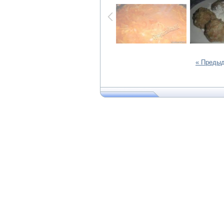
« Преды