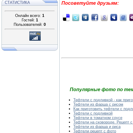
СТАТИСТИКА
Посоветуйте друзьям:
Онлайн всего:
1
Гостей:
1
Пользователей:
0
Популярные фото по тем
Тефтели с подливкой - как приг
Тефтели из фарша с рисом
Как приготовить тефтели с подл
Тефтели с подливкой
Тефтели в томатном соусе
Тефтели на сковороде. Рецепт с
Тефтели из фарша и риса
Тефтели рецепт с фото