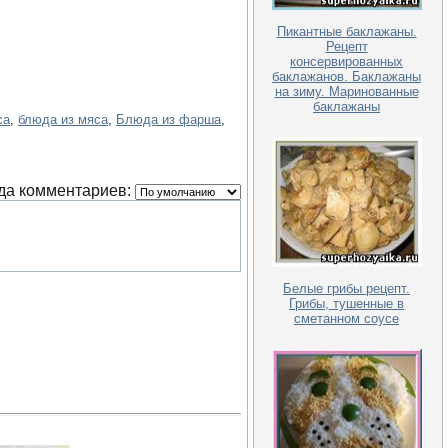
Пикантные баклажаны.
Рецепт
консервированных
баклажанов. Баклажаны
на зиму. Маринованные
баклажаны
са
,
блюда из мяса
,
Блюда из фарша
,
да комментариев:
Белые грибы рецепт.
Грибы, тушенные в
сметанном соусе