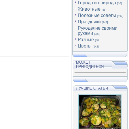
Города и природа
[10]
Животные
[56]
Полезные советы
[192]
Праздники
[243]
Рукоделие своими
руками
[389]
Разные
[40]
Цветы
[142]
;
МОЖЕТ
ПРИГОДИТЬСЯ
ЛУЧШИЕ СТАТЬИ