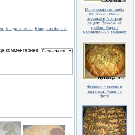
Маринованные грибы
вешенки – очень
вкусный и быстрый
рецепт. Закуски из
грибов. Рецепт
са
,
блюда из мяса
,
Блюда из фарша
,
маринованных вешенок
да комментариев:
Фокачча с сыром и
чесноком. Рецепт с
фото