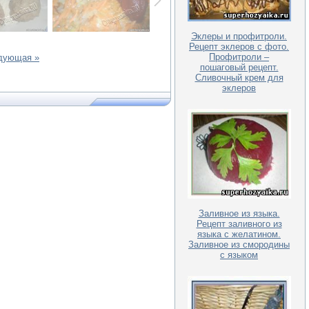
Эклеры и профитроли.
Рецепт эклеров с фото.
Профитроли –
дующая »
пошаговый рецепт.
Сливочный крем для
эклеров
Заливное из языка.
Рецепт заливного из
языка с желатином.
Заливное из смородины
с языком