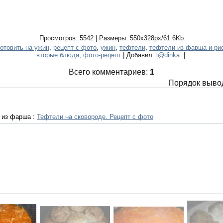
Просмотров: 5542 | Размеры: 550x328px/61.6Kb
готовить на ужин
,
рецепт с фото
,
ужин
,
тефтели
,
тефтели из фарша и ри
вторые блюда
,
фото-рецепт
| Добавил:
l@dinka
|
Всего комментариев:
1
Порядок выво
 из фарша :
Тефтели на сковороде. Рецепт с фото