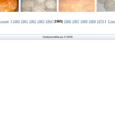
дущая
|
1960
1961
1962
1963
1964
[
1965
]
1966
1967
1968
1969
1970
|
Сле
Суперхозяйка.ру © 2026