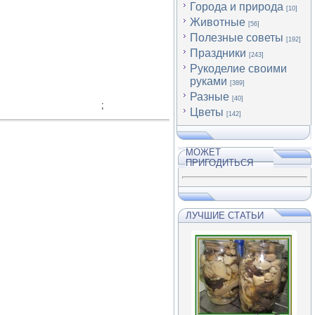
Города и природа
[10]
Животные
[56]
Полезные советы
[192]
Праздники
[243]
Рукоделие своими
руками
[389]
Разные
[40]
;
Цветы
[142]
МОЖЕТ
ПРИГОДИТЬСЯ
ЛУЧШИЕ СТАТЬИ