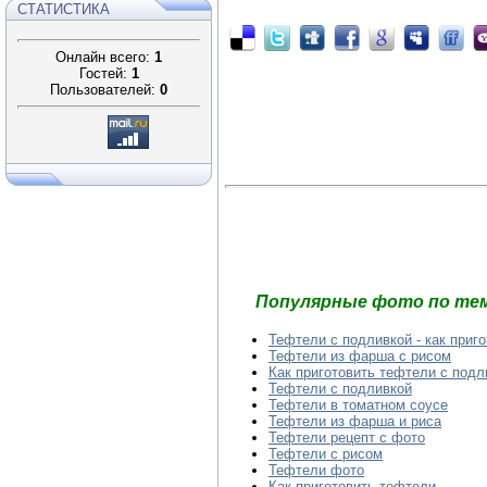
СТАТИСТИКА
Онлайн всего:
1
Гостей:
1
Пользователей:
0
Популярные фото по тем
Тефтели с подливкой - как приг
Тефтели из фарша с рисом
Как приготовить тефтели с подл
Тефтели с подливкой
Тефтели в томатном соусе
Тефтели из фарша и риса
Тефтели рецепт с фото
Тефтели с рисом
Тефтели фото
Как приготовить тефтели