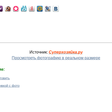
Источник:
Суперхозяйка.ру
Просмотреть фотографию в реальном размере
е:
отовить
ивкой с фото