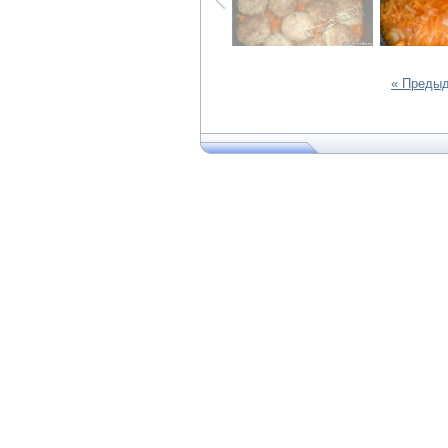
« Преды