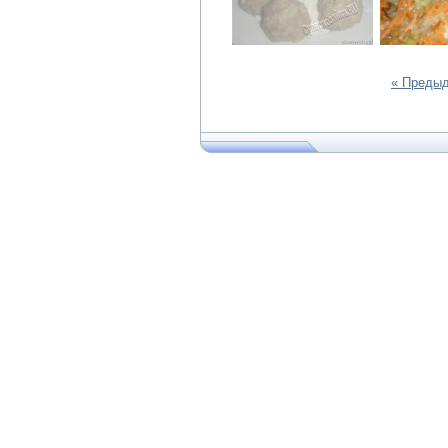
« Преды