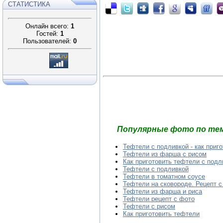
СТАТИСТИКА
Онлайн всего:
1
Гостей:
1
Пользователей:
0
Популярные фото по тем
Тефтели с подливкой - как приг
Тефтели из фарша с рисом
Как приготовить тефтели с подл
Тефтели с подливкой
Тефтели в томатном соусе
Тефтели на сковороде. Рецепт с
Тефтели из фарша и риса
Тефтели рецепт с фото
Тефтели с рисом
Как приготовить тефтели