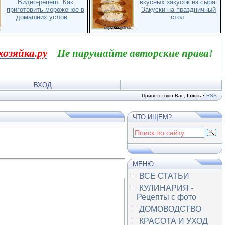
Видео-рецепт. Как
вкусных закусок из сыра.
приготовить мороженое в
Закуски на праздничный
домашних услов...
стол
хозяйка.ру
Не нарушайте авторские права!
ВХОД
Приветствую Вас
,
Гость
•
RSS
ЧТО ИЩЕМ?
МЕНЮ
ВСЕ СТАТЬИ
КУЛИНАРИЯ -
Рецепты с фото
ДОМОВОДСТВО
КРАСОТА И УХОД