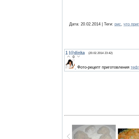
Дата: 20.02.2014 | Теги:
рис
,
что при
1
l@dinka
(20.02.2014 23:42)
0
Фото-рецепт приготовления
теф