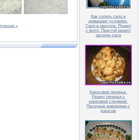
Как солить сало в
домашних условиях.
Сало в рассоле. Рецепт
дующая »
с фото. Простой рецепт
засолки сала
Кокосовое печенье.
Рецепт печенья с
кокосовой стружкой.
Песочные жаворонки с
кокосом