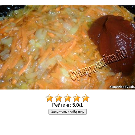
Рейтинг:
5.0
/
1