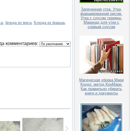
Запеченная утка. Утка,
фаршированная рисом.
Утка с соусом терияки.
Маринад для утки с
са
,
блюда из мяса
,
Блюда из фарша
,
соевым соусом
да комментариев:
Магическая уборка Мари
Кондо: метод КонМари.
Как правильно убирать
книги и документы