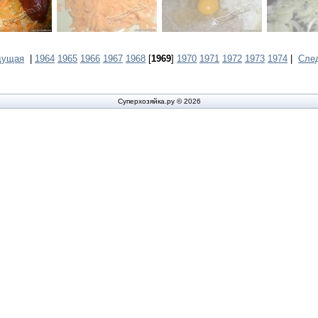
дущая
|
1964
1965
1966
1967
1968
[
1969
]
1970
1971
1972
1973
1974
|
Сле
Суперхозяйка.ру © 2026