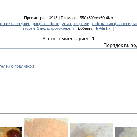
Просмотров: 3913 | Размеры: 550x309px/60.4Kb
готовить на ужин
,
рецепт с фото
,
ужин
,
тефтели
,
тефтели из фарша и ри
вторые блюда
,
фото-рецепт
| Добавил:
l@dinka
|
Всего комментариев:
1
Порядок выво
телей с подливкой