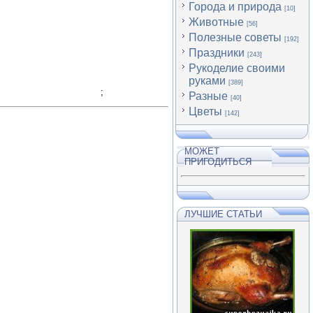
Города и природа
[10]
Животные
[56]
Полезные советы
[192]
Праздники
[243]
Рукоделие своими
руками
[389]
;
Разные
[40]
Цветы
[142]
МОЖЕТ
ПРИГОДИТЬСЯ
ЛУЧШИЕ СТАТЬИ