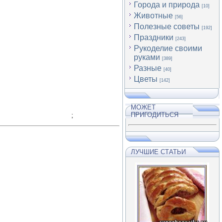
Города и природа
[10]
Животные
[56]
Полезные советы
[192]
Праздники
[243]
Рукоделие своими
руками
[389]
Разные
[40]
Цветы
[142]
МОЖЕТ
ПРИГОДИТЬСЯ
;
ЛУЧШИЕ СТАТЬИ