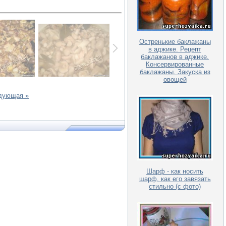
Остренькие баклажаны
в аджике. Рецепт
баклажанов в аджике.
Консервированные
баклажаны. Закуска из
овощей
дующая »
Шарф - как носить
шарф, как его завязать
стильно (с фото)