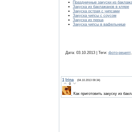
Праздничные закуски из баклаж
Закуска из баклажанов в кляре
Закуска острая с чипсами
Закуска чипсы с соусом
Закуска из перца
Закуска чипсы в вафельнице
Дата: 03.10.2013 | Теги:
фото-рецепт
1
Irina
(04.10.2013 09:34)
0
Как приготовить закуску из бакл