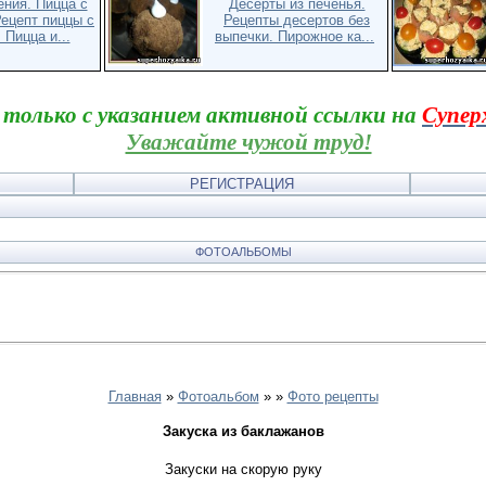
ения. Пицца с
Десерты из печенья.
Рецепт пиццы с
Рецепты десертов без
 Пицца и...
выпечки. Пирожное ка...
 только с указанием активной ссылки на
Супер
Уважайте чужой труд!
РЕГИСТРАЦИЯ
ФОТОАЛЬБОМЫ
Главная
»
Фотоальбом
»
»
Фото рецепты
Закуска из баклажанов
Закуски на скорую руку