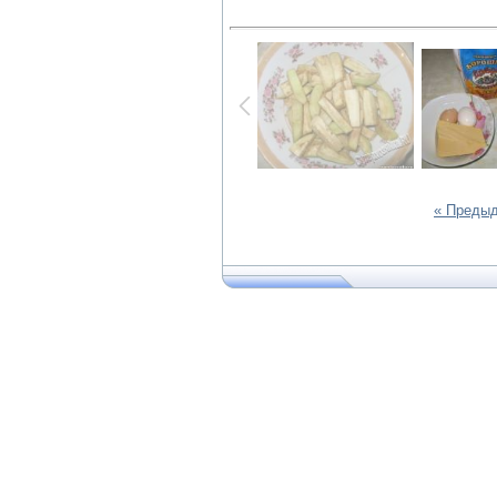
« Преды