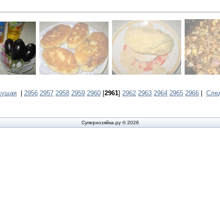
дущая
|
2956
2957
2958
2959
2960
[
2961
]
2962
2963
2964
2965
2966
|
Сле
Суперхозяйка.ру © 2026