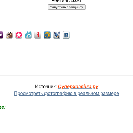
Рейтинг:
5.0
/
1
Источник:
Суперхозяйка.ру
Просмотреть фотографию в реальном размере
е: