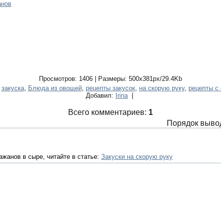
анов
Просмотров: 1406 | Размеры: 500x381px/29.4Kb
,
закуска
,
Блюда из овощей
,
рецепты закусок
,
на скорую руку
,
рецепты с
Добавил:
Irina
|
Всего комментариев:
1
Порядок выво
ажанов в сыре, читайте в статье:
Закуски на скорую руку