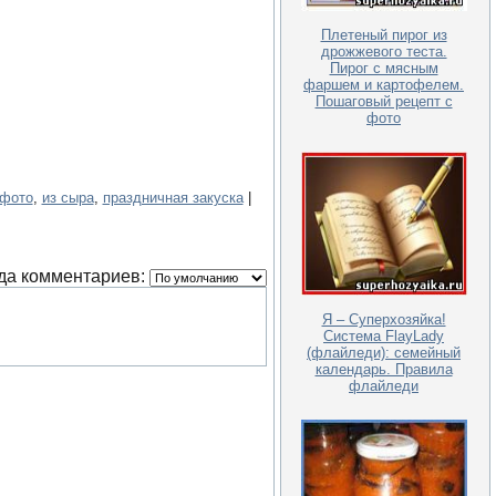
Плетеный пирог из
дрожжевого теста.
Пирог с мясным
фаршем и картофелем.
Пошаговый рецепт с
фото
 фото
,
из сыра
,
праздничная закуска
|
да комментариев:
Я – Cуперхозяйка!
Система FlayLady
(флайледи): семейный
календарь. Правила
флайледи