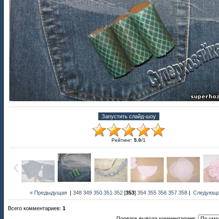
Рейтинг
:
5.0
/
1
« Предыдущая
|
348
349
350
351
352
[
353
]
354
355
356
357
358
|
Следующа
Всего комментариев
:
1
Порядок вывода комментариев: