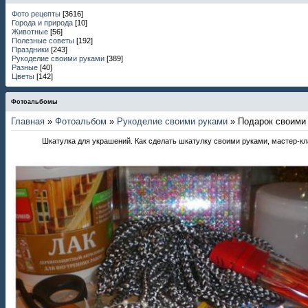
Фото рецепты
[3616]
Города и природа
[10]
Животные
[56]
Полезные советы
[192]
Праздники
[243]
Рукоделие своими руками
[389]
Разные
[40]
Цветы
[142]
Фотоальбомы
Главная
»
Фотоальбом
»
Рукоделие своими руками
» Подарок своими
Шкатулка для украшений. Как сделать шкатулку своими руками, мастер-к