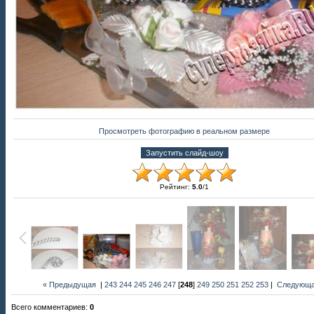
Просмотреть фотографию в реальном размере
Рейтинг
:
5.0
/
1
« Предыдущая
|
243
244
245
246
247
[
248
]
249
250
251
252
253
|
Следующа
Всего комментариев
:
0